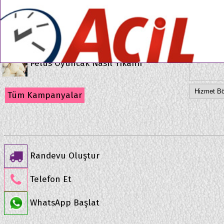
Kampanyalar
Fotoğraf
●
●
Kedi Köpek Tüyü Nasıl Temizlenir
Pelus Oyuncak Nasıl Yıkanır
Tüm Kampanyalar
Randevu Oluştur
Telefon Et
WhatsApp Başlat