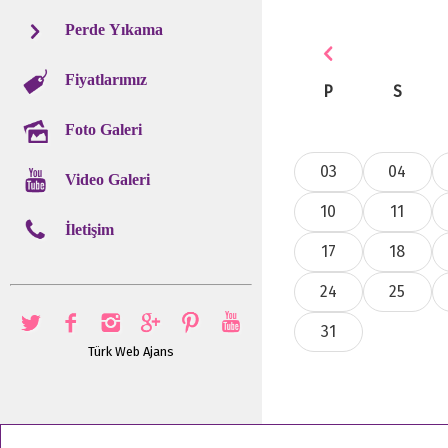
Perde Yıkama
Fiyatlarımız
P
S
Foto Galeri
03
04
Video Galeri
10
11
İletişim
17
18
24
25
31
Türk Web Ajans