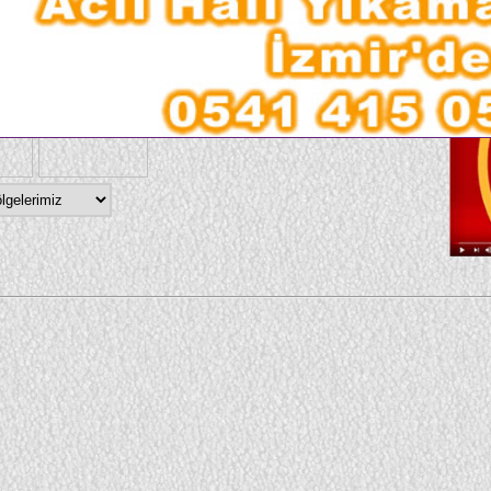
larımız
Vid
●