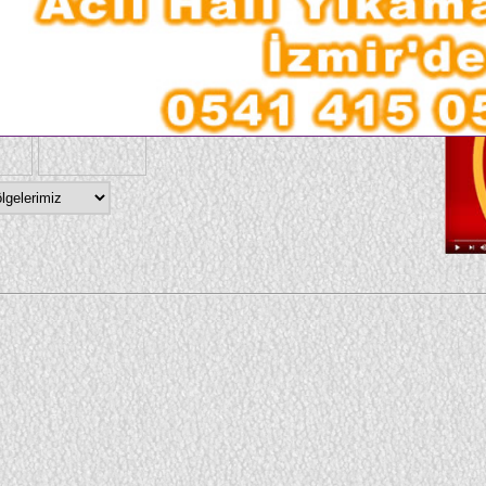
larımız
Vid
●