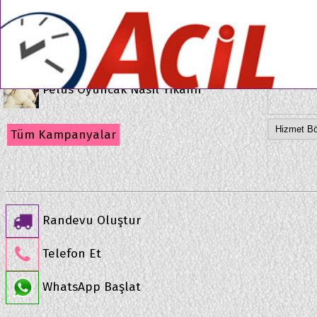
Kampanyalar
Fotoğraf
●
●
Kedi Köpek Tüyü Nasıl Temizlenir
Pelus Oyuncak Nasıl Yıkanır
Tüm Kampanyalar
Randevu Oluştur
Telefon Et
WhatsApp Başlat