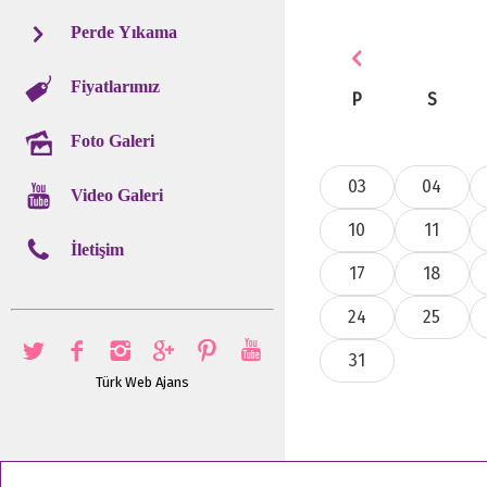
Perde Yıkama
Fiyatlarımız
P
S
Foto Galeri
03
04
Video Galeri
10
11
İletişim
17
18
24
25
31
Türk Web Ajans