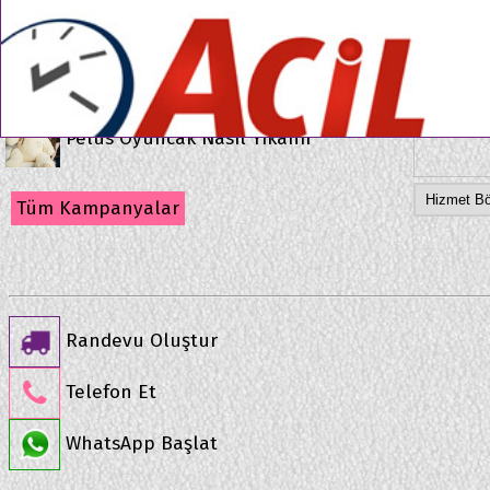
Kampanyalar
Fotoğraf
●
●
Kedi Köpek Tüyü Nasıl Temizlenir
Pelus Oyuncak Nasıl Yıkanır
Tüm Kampanyalar
Randevu Oluştur
Telefon Et
WhatsApp Başlat