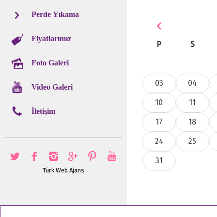
Perde Yıkama
Fiyatlarımız
P
S
Foto Galeri
03
04
Video Galeri
10
11
İletişim
17
18
24
25
31
Türk Web Ajans