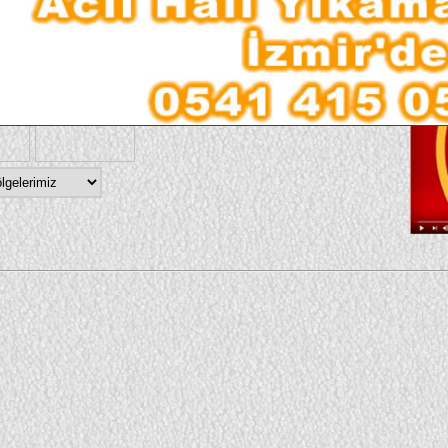
larımız
Vid
●