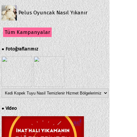
Pelus Oyuncak Nasıl Yıkanır
Tüm Kampanyalar
Fotoğraflarımız
●
Video
●